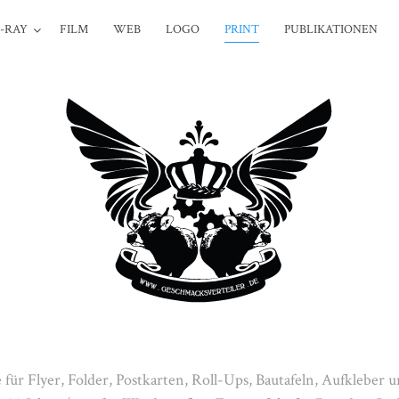
-RAY
FILM
WEB
LOGO
PRINT
PUBLIKATIONEN
e für Flyer, Folder, Postkarten, Roll-Ups, Bautafeln, Aufkleber 